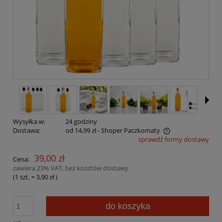
Wysyłka w:
24 godziny
Dostawa:
od 14,99 zł
- Shoper Paczkomaty
sprawdź formy dostawy
Cena nie zawiera ewentualnych kosztów płatności
39,00 zł
Cena:
zawiera 23% VAT, bez kosztów dostawy
(1
szt.
=
3,90 zł
)
do koszyka