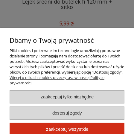
Lejek średni do butelek fi 120 mm +
sitko
5,99 zł
zawiera 23% VAT, bez kosztów dostawy
Dbamy o Twoją prywatność
do koszyka
Pliki cookies i pokrewne im technologie umożliwiają poprawne
działanie strony i pomagają nam dostosować ofertę do Twoich
potrzeb. Możesz zaakceptować wykorzystanie przez nas
wszystkich tych plików i przejść do sklepu lub dostosować użycie
Pomoc
plików do swoich preferencji, wybierając opcję "Dostosuj zgody".
Więcej o plikach cookies przeczytasz w naszej Polityce
prywatności.
Moje konto
zaakceptuj tylko niezbędne
Płatności i dostawa
dostosuj zgody
Informacje
O nas
zaakceptuj wszystkie