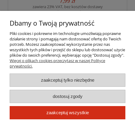
7,99 zł
zawiera 23% VAT, bez kosztów dostawy
( 1 kg = 159,80 zł )
Dbamy o Twoją prywatność
do koszyka
Pliki cookies i pokrewne im technologie umożliwiają poprawne
działanie strony i pomagają nam dostosować ofertę do Twoich
potrzeb. Możesz zaakceptować wykorzystanie przez nas
wszystkich tych plików i przejść do sklepu lub dostosować użycie
Pomoc
plików do swoich preferencji, wybierając opcję "Dostosuj zgody".
Więcej o plikach cookies przeczytasz w naszej Polityce
prywatności.
Moje konto
zaakceptuj tylko niezbędne
Płatności i dostawa
dostosuj zgody
Informacje
O nas
zaakceptuj wszystkie