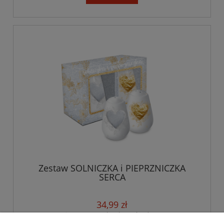
Zestaw SOLNICZKA i PIEPRZNICZKA
SERCA
34,99 zł
zawiera 23% VAT, bez kosztów dostawy