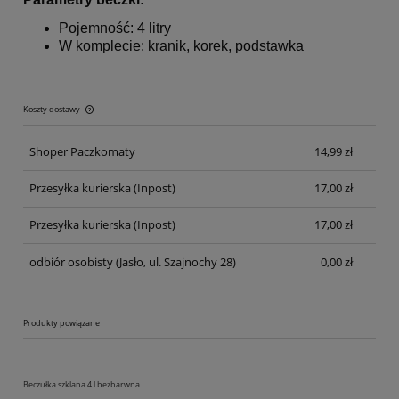
Pojemność: 4 litry
W komplecie: kranik, korek, podstawka
Koszty dostawy
Cena nie zawiera ewentualnych kosztów płatności
Shoper Paczkomaty
14,99 zł
Przesyłka kurierska
(Inpost)
17,00 zł
Przesyłka kurierska
(Inpost)
17,00 zł
odbiór osobisty
(Jasło, ul. Szajnochy 28)
0,00 zł
Produkty powiązane
Beczułka szklana 4 l bezbarwna