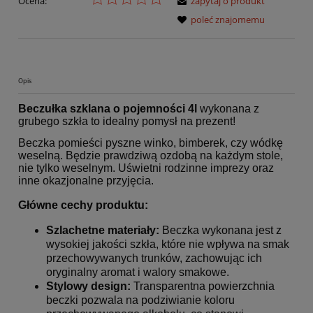
Ocena:
zapytaj o produkt
poleć znajomemu
Opis
Beczułka szklana o pojemności 4l
wykonana z
grubego szkła to idealny pomysł na prezent!
Beczka pomieści pyszne winko, bimberek, czy wódkę
weselną. Będzie prawdziwą ozdobą na każdym stole,
nie tylko weselnym. Uświetni rodzinne imprezy oraz
inne okazjonalne przyjęcia.
Główne cechy produktu:
Szlachetne materiały:
Beczka wykonana jest z
wysokiej jakości szkła, które nie wpływa na smak
przechowywanych trunków, zachowując ich
oryginalny aromat i walory smakowe.
Stylowy design:
Transparentna powierzchnia
beczki pozwala na podziwianie koloru