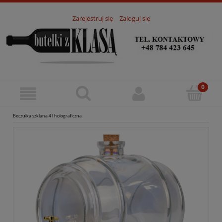
Zarejestruj się
Zaloguj się
Beczułka szklana 4 l holograficzna