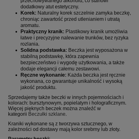
przechowywanego alkoholu, co stanowi
dodatkowy atut estetyczny.
Korek:
Naturalny korek szczelnie zamyka beczkę,
chroniąc zawartość przed utlenianiem i utratą
aromatu.
Praktyczny kranik:
Plastikowy kranik umożliwia
łatwe i precyzyjne nalewanie trunków, bez ryzyka
rozlania.
Solidna podstawka:
Beczka jest wyposażona w
stabilną podstawkę, która zapewnia
bezpieczeństwo i wygodę użytkowania, a także
dodaje elegancji całemu zestawowi.
Ręczne wykonanie:
Każda beczka jest ręcznie
wykonana, co gwarantuje unikalność i wysoką
jakość produktu.
Sprzedajemy także beczki w innych pojemnościach i
kolorach: bursztynowym, popielatym i holograficznym.
Więcej pięknych beczek można znaleźć w
kategorii
Beczułki szklane
.
Kraniki wykonane są z tworzywa sztucznego, w
zależności od dostawy mają kolor srebrny lub złoty.
Parametry beczki: