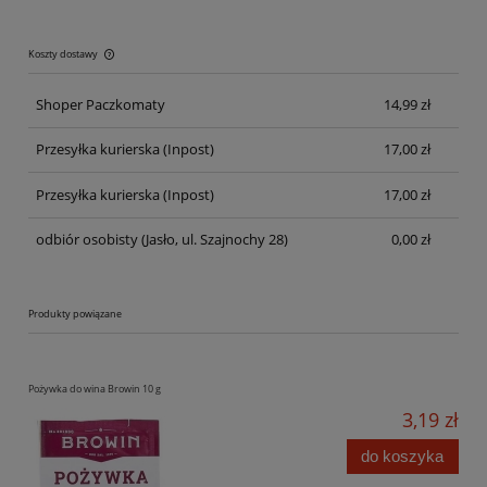
Koszty dostawy
Cena nie zawiera ewentualnych kosztów płatności
Shoper Paczkomaty
14,99 zł
Przesyłka kurierska
(Inpost)
17,00 zł
Przesyłka kurierska
(Inpost)
17,00 zł
odbiór osobisty
(Jasło, ul. Szajnochy 28)
0,00 zł
Produkty powiązane
Pożywka do wina Browin 10 g
3,19 zł
do koszyka