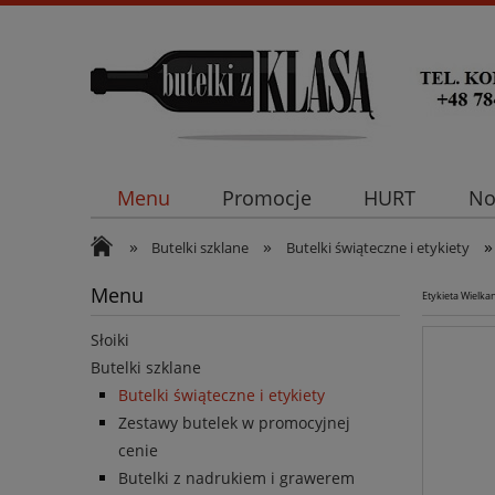
Menu
Promocje
HURT
No
»
»
»
Butelki szklane
Butelki świąteczne i etykiety
Menu
Etykieta Wielka
Słoiki
Butelki szklane
Butelki świąteczne i etykiety
Zestawy butelek w promocyjnej
cenie
Butelki z nadrukiem i grawerem