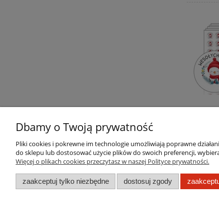
Dbamy o Twoją prywatność
Pliki cookies i pokrewne im technologie umożliwiają poprawne działa
do sklepu lub dostosować użycie plików do swoich preferencji, wybiera
Pomoc
Moje konto
Więcej o plikach cookies przeczytasz w naszej Polityce prywatności.
Regulamin sklepu
Twoje zamówienia
zaakceptuj tylko niezbędne
dostosuj zgody
zaakceptu
Zwroty i reklamacje
Ustawienia konta
Przechowalnia