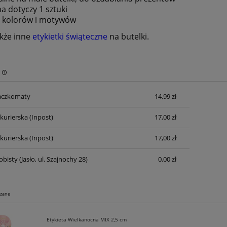
a dotyczy 1 sztuki
 kolorów i motywów
kże inne
etykietki świąteczne
na butelki.
aczkomaty
14,99 zł
Cena nie zawiera ewentualnych kosztów
płatności
 kurierska
(Inpost)
17,00 zł
 kurierska
(Inpost)
17,00 zł
obisty
(Jasło, ul. Szajnochy 28)
0,00 zł
ązane
Etykieta Wielkanocna MIX 2,5 cm