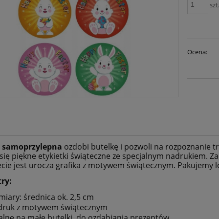
szt
Ocena:
a samoprzylepna
ozdobi butelkę i pozwoli na rozpoznanie tru
 się piękne etykietki świąteczne ze specjalnym nadrukiem. 
ecie jest urocza grafika z motywem świątecznym. Pakujemy 
ry:
iary: średnica ok. 2,5 cm
druk z motywem świątecznym
alne na małe butelki, do ozdabiania prezentów