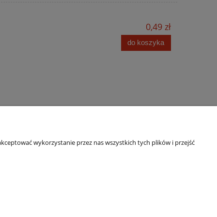
0,49 zł
do koszyka
kceptować wykorzystanie przez nas wszystkich tych plików i przejść
O nas
Kontakt i dane firmy
ści
O firmie