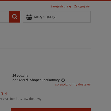
Zarejestruj się
Zaloguj się
Koszyk:
(pusty)
:
24 godziny
od 14,99 zł
- Shoper Paczkomaty
sprawdź formy dostawy
ena nie zawiera ewentualnych kosztów
19 zł
łatności
3% VAT, bez kosztów dostawy