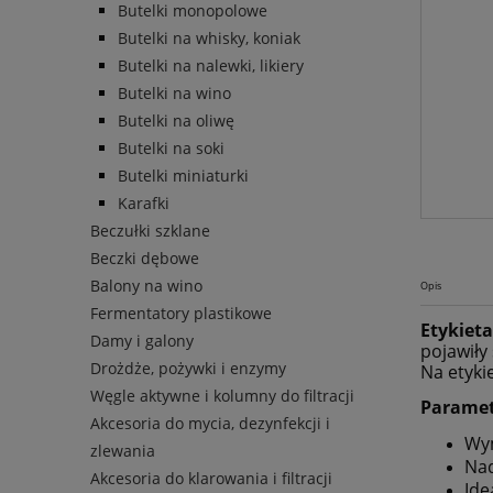
Butelki monopolowe
Butelki na whisky, koniak
Butelki na nalewki, likiery
Butelki na wino
Butelki na oliwę
Butelki na soki
Butelki miniaturki
Karafki
Beczułki szklane
Beczki dębowe
Balony na wino
Opis
Fermentatory plastikowe
Etykiet
Damy i galony
pojawiły
Drożdże, pożywki i enzymy
Na etyki
Węgle aktywne i kolumny do filtracji
Paramet
Akcesoria do mycia, dezynfekcji i
Wym
zlewania
Na
Akcesoria do klarowania i filtracji
Ide