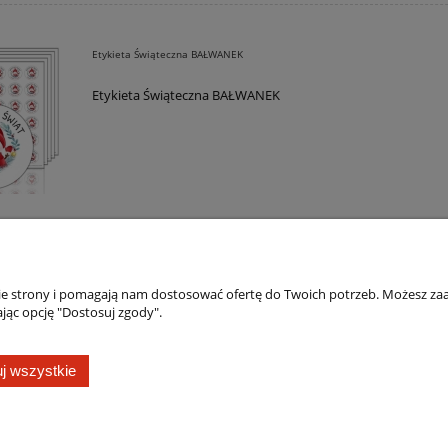
Etykieta Świąteczna BAŁWANEK
Etykieta Świąteczna BAŁWANEK
nie strony i pomagają nam dostosować ofertę do Twoich potrzeb. Możesz zaa
jąc opcję "Dostosuj zgody".
Płatności i dostawa
Informacje
Formy płatności
Jak kupować?
j wszystkie
Czas i koszty dostawy
Polityka prywatno
Czas realizacji zamówienia