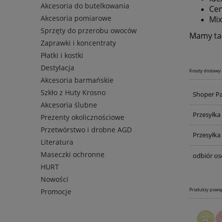
Akcesoria do butelkowania
Cen
Akcesoria pomiarowe
Mix
Sprzęty do przerobu owoców
Mamy ta
Zaprawki i koncentraty
Płatki i kostki
Destylacja
Koszty dostawy
Akcesoria barmańskie
Szkło z Huty Krosno
Shoper P
Akcesoria ślubne
Przesyłka
Prezenty okolicznościowe
Przetwórstwo i drobne AGD
Przesyłka
Literatura
Maseczki ochronne
odbiór os
HURT
Nowości
Produkty powi
Promocje