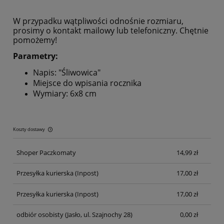
W przypadku wątpliwości odnośnie rozmiaru,
prosimy o kontakt mailowy lub telefoniczny. Chętnie
pomożemy!
Parametry:
Napis: "Śliwowica"
Miejsce do wpisania rocznika
Wymiary: 6x8 cm
Koszty dostawy
Cena nie zawiera ewentualnych kosztów płatności
Shoper Paczkomaty
14,99 zł
Przesyłka kurierska
(Inpost)
17,00 zł
Przesyłka kurierska
(Inpost)
17,00 zł
odbiór osobisty
(Jasło, ul. Szajnochy 28)
0,00 zł