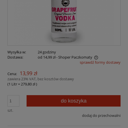
Wysyłka w:
24 godziny
Dostawa:
od 14,99 zł
- Shoper Paczkomaty
sprawdź formy dostawy
Cena nie zawiera ewentualnych kosztów płatności
13,99 zł
Cena:
zawiera 23% VAT, bez kosztów dostawy
(1
Litr
=
279,80 zł
)
do koszyka
szt.
dodaj do przechowalni