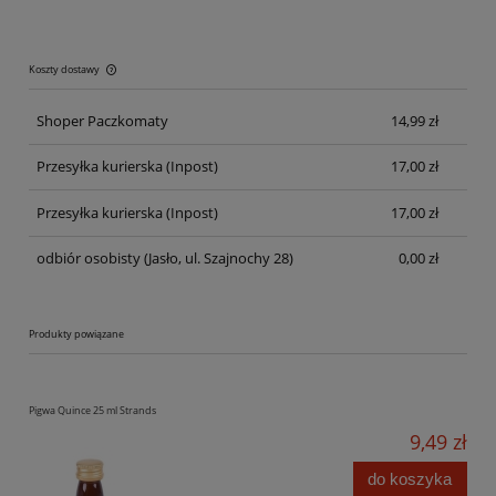
Koszty dostawy
Cena nie zawiera ewentualnych kosztów płatności
Shoper Paczkomaty
14,99 zł
Przesyłka kurierska
(Inpost)
17,00 zł
Przesyłka kurierska
(Inpost)
17,00 zł
odbiór osobisty
(Jasło, ul. Szajnochy 28)
0,00 zł
Produkty powiązane
Pigwa Quince 25 ml Strands
9,49 zł
do koszyka