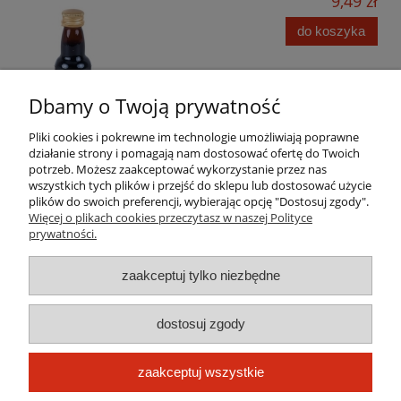
9,49 zł
do koszyka
Dbamy o Twoją prywatność
Pliki cookies i pokrewne im technologie umożliwiają poprawne
działanie strony i pomagają nam dostosować ofertę do Twoich
potrzeb. Możesz zaakceptować wykorzystanie przez nas
wszystkich tych plików i przejść do sklepu lub dostosować użycie
Pomoc
plików do swoich preferencji, wybierając opcję "Dostosuj zgody".
Więcej o plikach cookies przeczytasz w naszej Polityce
prywatności.
Moje konto
zaakceptuj tylko niezbędne
Płatności i dostawa
dostosuj zgody
Informacje
O nas
zaakceptuj wszystkie