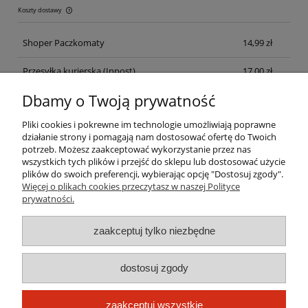
Koszty dostawy
Cena nie zawiera ewentualnych kosztów płatności
Shoper Paczkomaty
14,99 zł
Przesyłka kurierska
(Inpost)
17,00 zł
Dbamy o Twoją prywatność
Przesyłka kurierska
(Inpost)
17,00 zł
Pliki cookies i pokrewne im technologie umożliwiają poprawne
odbiór osobisty
(Jasło, ul. Szajnochy 28)
0,00 zł
działanie strony i pomagają nam dostosować ofertę do Twoich
potrzeb. Możesz zaakceptować wykorzystanie przez nas
wszystkich tych plików i przejść do sklepu lub dostosować użycie
Pomoc
plików do swoich preferencji, wybierając opcję "Dostosuj zgody".
Więcej o plikach cookies przeczytasz w naszej Polityce
prywatności.
Moje konto
zaakceptuj tylko niezbędne
Płatności i dostawa
dostosuj zgody
Informacje
O nas
zaakceptuj wszystkie