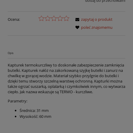
dodaj do przechowalni
Ocena:
zapytaj o produkt
poleć znajomemu
Opis
Kapturek termokurczliwy to doskonałe zabezpieczenie zamknięcia
butelki. Kapturek nałóż na zakorkowaną szyjkę butelki i zanurz na
chwilkę w gorącej wodzie. Materiał szybko przylgnie do butelki i
dzięki temu stworzy szczelną warstwę ochronną. Kapturki można
także ogrzać suszarką, oplalarką i czymkolwiek innym, co wytwarza
ciepło. Jak nazwa wskazuje są TERMO - kurczliwe.
Parametry:
Średnica: 31 mm
Wysokość: 60 mm