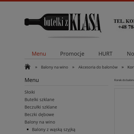
Menu
Promocje
HURT
No
»
»
»
Balony na wino
Akcesoria do balonów
Kor
Menu
Korek do balon
Słoiki
Butelki szklane
Beczułki szklane
Beczki dębowe
Balony na wino
Balony z wąską szyjką