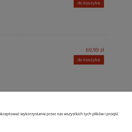
do koszyka
69,99 zł
do koszyka
kceptować wykorzystanie przez nas wszystkich tych plików i przejść
O nas
Kontakt i dane firmy