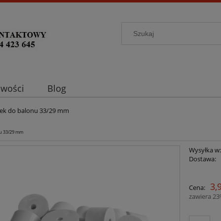
wości
Blog
ek do balonu 33/29 mm
u 33/29 mm
Wysyłka w
Dostawa:
C
3,
Cena:
p
zawiera 2