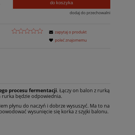
do koszyka
.
dodaj do przechowalni
zapytaj o produkt
poleć znajomemu
ego procesu fermentacji
. Łączy on balon z rurką
a rurka będzie odpowiednia.
iem płynu do naczyń i dobrze wysuszyć. Ma to na
 powodować wysunięcie się korka z szyjki balonu.