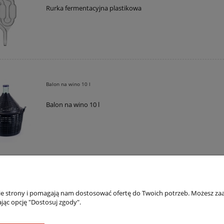
Rurka fermentacyjna plastikowa
Balon na wino 10 l
Balon na wino 10 l
nie strony i pomagają nam dostosować ofertę do Twoich potrzeb. Możesz zaa
jąc opcję "Dostosuj zgody".
Płatności i dostawa
Informacje
Formy płatności
Jak kupować?