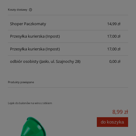
Koszty dostawy
Cena nie zawiera ewentualnych kosztów płatności
Shoper Paczkomaty
14,99 zł
Przesyłka kurierska
(Inpost)
17,00 zł
Przesyłka kurierska
(Inpost)
17,00 zł
odbiór osobisty
(Jasło, ul. Szajnochy 28)
0,00 zł
Produkty powiązane
Lejek do balonów na wino z sitkiem
8,99 zł
do koszyka