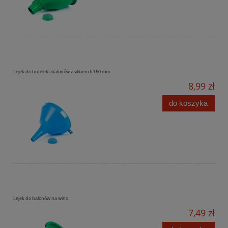
Lejek do butelek i balonów z sitkiem fi 160 mm
8,99 zł
do koszyka
Lejek do balonów na wino
7,49 zł