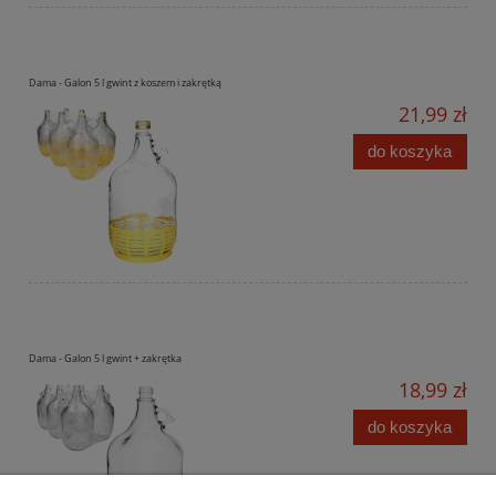
Dama - Galon 5 l gwint z koszem i zakrętką
21,99 zł
do koszyka
Dama - Galon 5 l gwint + zakrętka
18,99 zł
do koszyka