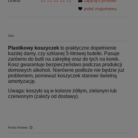
Ocena:
zapytaj o produkt
poleć znajomemu
Opis
Plastikowy koszyczek
to praktyczne dopełnienie
każdej damy, czy szklanej 5-litrowej butelki. Pasuje
zarówno do butli na zakrętkę oraz do tych na korek.
Kosz gwarantuje bezpieczeństwo podczas produkcji
domowych alkoholi. Nierówne podłoże nie będzie już
problemem, ponieważ koszyczek stanowi świetną
amortyzację.
Uwaga: koszyki są w kolorze żółtym, zielonym lub
czerwonym (zależy od dostawy).
Koszty dostawy
Cena nie zawiera ewentualnych kosztów płatności