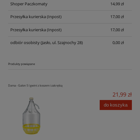
Shoper Paczkomaty
14,99 zł
Przesyłka kurierska
(Inpost)
17,00 zł
Przesyłka kurierska
(Inpost)
17,00 zł
odbiór osobisty
(Jasło, ul. Szajnochy 28)
0,00 zł
Produkty powiązane
Dama - Galon 5 l gwint z koszem i zakrętką
21,99 zł
do koszyka