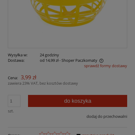
Wysyłka w:
24 godziny
Dostawa:
od 14,99 zł
- Shoper Paczkomaty
sprawdź formy dostawy
Cena nie zawiera ewentualnych kosztów płatności
3,99 zł
Cena:
zawiera 23% VAT, bez kosztów dostawy
do koszyka
szt.
dodaj do przechowalni