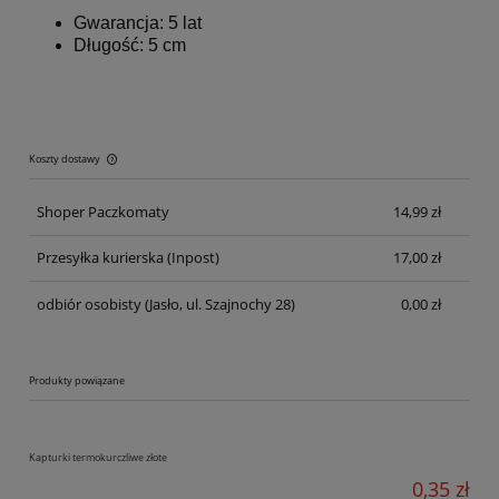
Gwarancja: 5 lat
Długość: 5 cm
Koszty dostawy
Cena nie zawiera ewentualnych kosztów płatności
Shoper Paczkomaty
14,99 zł
Przesyłka kurierska
(Inpost)
17,00 zł
odbiór osobisty
(Jasło, ul. Szajnochy 28)
0,00 zł
Produkty powiązane
Kapturki termokurczliwe złote
0,35 zł