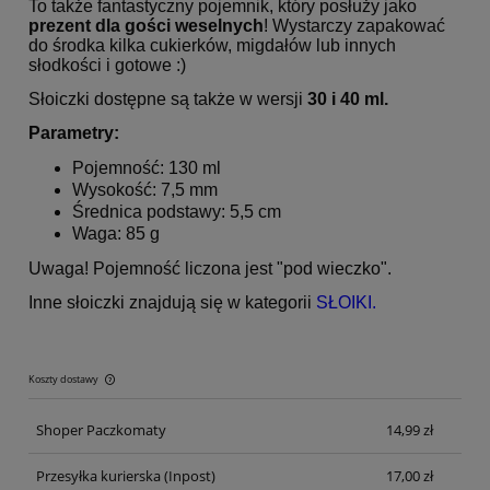
To także fantastyczny pojemnik, który posłuży jako
prezent dla gości
weselnych
! Wystarczy zapakować
do środka kilka cukierków, migdałów lub innych
słodkości i gotowe :)
Słoiczki dostępne są także w wersji
30 i 40 ml.
Parametry:
Pojemność: 130 ml
Wysokość: 7,5 mm
Średnica podstawy: 5,5 cm
Waga: 85 g
Uwaga! Pojemność liczona jest "pod wieczko".
Inne słoiczki znajdują się w kategorii
SŁOIKI.
Koszty dostawy
Cena nie zawiera ewentualnych kosztów płatności
Shoper Paczkomaty
14,99 zł
Przesyłka kurierska
(Inpost)
17,00 zł