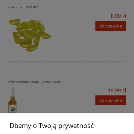
Kostki do lodu CYTRYNY
8,99 zł
do koszyka
Syrop barmański o smaku "Orzech" 490 ml
19,99 zł
do koszyka
Dbamy o Twoją prywatność