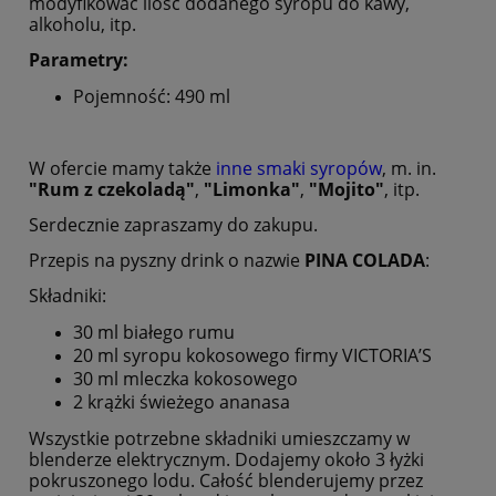
modyfikować ilość dodanego syropu do kawy,
alkoholu, itp.
Parametry:
Pojemność: 490 ml
W ofercie mamy także
inne smaki syropów
, m. in.
"Rum z czekoladą"
,
"Limonka"
,
"Mojito"
, itp.
Serdecznie zapraszamy do zakupu.
Przepis na pyszny drink o nazwie
PINA COLADA
:
Składniki:
30 ml białego rumu
20 ml syropu kokosowego firmy VICTORIA’S
30 ml mleczka kokosowego
2 krążki świeżego ananasa
Wszystkie potrzebne składniki umieszczamy w
blenderze elektrycznym. Dodajemy około 3 łyżki
pokruszonego lodu. Całość blenderujemy przez