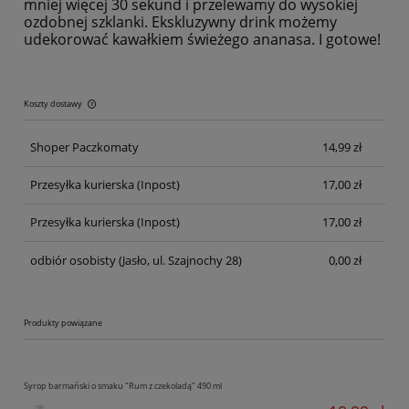
mniej więcej 30 sekund i przelewamy do wysokiej
ozdobnej szklanki. Ekskluzywny drink możemy
udekorować kawałkiem świeżego ananasa. I gotowe!
Koszty dostawy
Cena nie zawiera ewentualnych kosztów płatności
Shoper Paczkomaty
14,99 zł
Przesyłka kurierska
(Inpost)
17,00 zł
Przesyłka kurierska
(Inpost)
17,00 zł
odbiór osobisty
(Jasło, ul. Szajnochy 28)
0,00 zł
Produkty powiązane
Syrop barmański o smaku "Rum z czekoladą" 490 ml