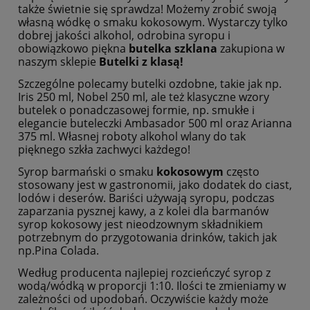
także świetnie się sprawdza! Możemy zrobić swoją
własną wódkę o smaku kokosowym. Wystarczy tylko
dobrej jakości alkohol, odrobina syropu i
obowiązkowo piękna
butelka szklana
zakupiona w
naszym sklepie
Butelki z klasą!
Szczególne polecamy butelki ozdobne, takie jak np.
Iris 250 ml, Nobel 250 ml, ale też klasyczne wzory
butelek o ponadczasowej formie, np. smukłe i
elegancie buteleczki Ambasador 500 ml oraz Arianna
375 ml. Własnej roboty alkohol wlany do tak
pięknego szkła zachwyci każdego!
Syrop barmański o smaku
kokosowym
często
stosowany jest w gastronomii, jako dodatek do ciast,
lodów i deserów. Bariści używają syropu, podczas
zaparzania pysznej kawy, a z kolei dla barmanów
syrop kokosowy jest nieodzownym składnikiem
potrzebnym do przygotowania drinków, takich jak
np.Pina Colada.
Według producenta najlepiej rozcieńczyć syrop z
wodą/wódką w proporcji 1:10. Ilości te zmieniamy w
zależności od upodobań. Oczywiście każdy może