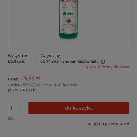
Wysyłka w:
24 godziny
Dostawa:
od 14,99 zł
- Shoper Paczkomaty
sprawdź formy dostawy
Cena nie zawiera ewentualnych kosztów płatności
19,99 zł
Cena:
zawiera 8% VAT, bez kosztów dostawy
(1
Litr
=
40,80 zł
)
do koszyka
szt.
dodaj do przechowalni