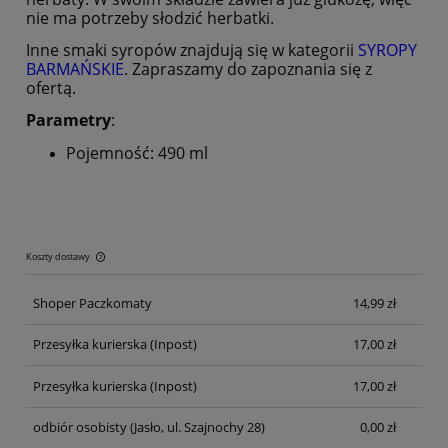
nie ma potrzeby słodzić herbatki.
Inne smaki syropów znajdują się w kategorii
SYROPY
BARMAŃSKIE
. Zapraszamy do zapoznania się z
ofertą.
Parametry
:
Pojemność: 490 ml
Koszty dostawy
Cena nie zawiera ewentualnych kosztów płatności
Shoper Paczkomaty
14,99 zł
Przesyłka kurierska
(Inpost)
17,00 zł
Przesyłka kurierska
(Inpost)
17,00 zł
odbiór osobisty
(Jasło, ul. Szajnochy 28)
0,00 zł