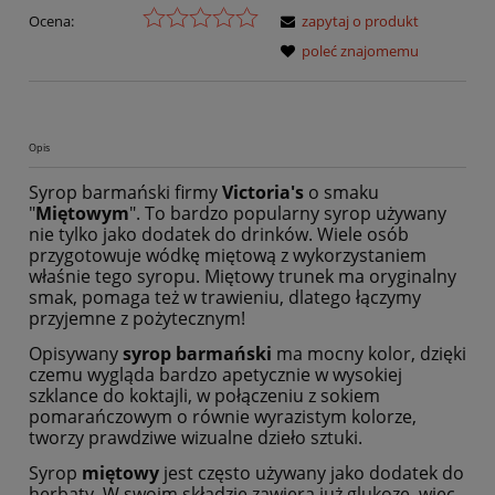
Ocena:
zapytaj o produkt
poleć znajomemu
Opis
Syrop barmański firmy
Victoria's
o smaku
"
Miętowym
". To bardzo popularny syrop używany
nie tylko jako dodatek do drinków. Wiele osób
przygotowuje wódkę miętową z wykorzystaniem
właśnie tego syropu. Miętowy trunek ma oryginalny
smak, pomaga też w trawieniu, dlatego łączymy
przyjemne z pożytecznym!
Opisywany
syrop barmański
ma mocny kolor, dzięki
czemu wygląda bardzo apetycznie w wysokiej
szklance do koktajli, w połączeniu z sokiem
pomarańczowym o równie wyrazistym kolorze,
tworzy prawdziwe wizualne dzieło sztuki.
Syrop
miętowy
jest często używany jako dodatek do
herbaty. W swoim składzie zawiera już glukozę, więc