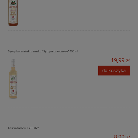
Syrop barmański o smaku "Syropu cukrowego" 490 ml
19,99 zł
do koszyka
Kostki do lodu CYTRYNY
8,99 zł