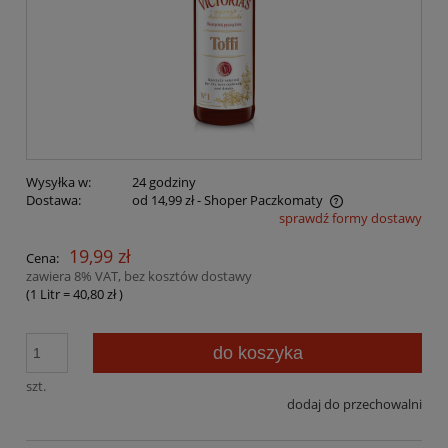
Wysyłka w:
24 godziny
Dostawa:
od 14,99 zł
- Shoper Paczkomaty
sprawdź formy dostawy
Cena nie zawiera ewentualnych kosztów płatności
19,99 zł
Cena:
zawiera 8% VAT, bez kosztów dostawy
(1
Litr
=
40,80 zł
)
do koszyka
szt.
dodaj do przechowalni