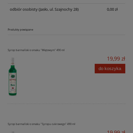
odbiór osobisty
(Jasło, ul. Szajnochy 28)
0,00 zł
Produkty powiązane
Syrop barmański o smaku "Miętowym" 490 ml
19,99 zł
do koszyka
Syrop barmański o smaku "Syropu cukrowego" 490 ml
19,99 zł