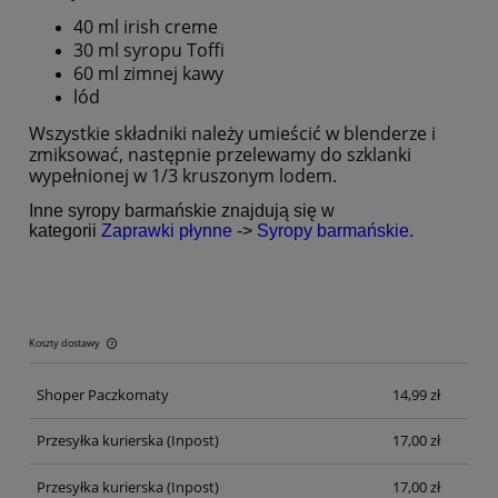
40 ml irish creme
30 ml syropu Toffi
60 ml zimnej kawy
lód
Wszystkie składniki należy umieścić w blenderze i
zmiksować, następnie przelewamy do szklanki
wypełnionej w 1/3 kruszonym lodem.
Inne syropy barmańskie znajdują się w
kategorii
Zaprawki płynne
->
Syropy barmańskie.
Koszty dostawy
Cena nie zawiera ewentualnych kosztów płatności
Shoper Paczkomaty
14,99 zł
Przesyłka kurierska
(Inpost)
17,00 zł
Przesyłka kurierska
(Inpost)
17,00 zł