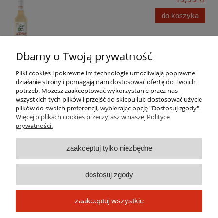
do koszyka
Dbamy o Twoją prywatność
Pliki cookies i pokrewne im technologie umożliwiają poprawne
działanie strony i pomagają nam dostosować ofertę do Twoich
potrzeb. Możesz zaakceptować wykorzystanie przez nas
wszystkich tych plików i przejść do sklepu lub dostosować użycie
Pomoc
plików do swoich preferencji, wybierając opcję "Dostosuj zgody".
Więcej o plikach cookies przeczytasz w naszej Polityce
prywatności.
Moje konto
zaakceptuj tylko niezbędne
Płatności i dostawa
dostosuj zgody
Informacje
O nas
zaakceptuj wszystkie