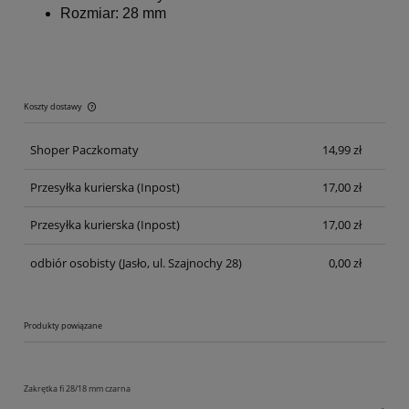
Rozmiar: 28 mm
Koszty dostawy
Cena nie zawiera ewentualnych kosztów płatności
Shoper Paczkomaty
14,99 zł
Przesyłka kurierska
(Inpost)
17,00 zł
Przesyłka kurierska
(Inpost)
17,00 zł
odbiór osobisty
(Jasło, ul. Szajnochy 28)
0,00 zł
Produkty powiązane
Zakrętka fi 28/18 mm czarna