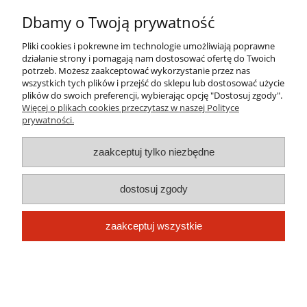
Informacje
Dbamy o Twoją prywatność
Pliki cookies i pokrewne im technologie umożliwiają poprawne
O nas
działanie strony i pomagają nam dostosować ofertę do Twoich
potrzeb. Możesz zaakceptować wykorzystanie przez nas
wszystkich tych plików i przejść do sklepu lub dostosować użycie
plików do swoich preferencji, wybierając opcję "Dostosuj zgody".
pokaż pełną wersję strony
Więcej o plikach cookies przeczytasz w naszej Polityce
prywatności.
Sklep internetowy Shoper.pl
zaakceptuj tylko niezbędne
dostosuj zgody
zaakceptuj wszystkie