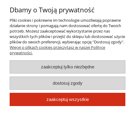
Informacje
Dbamy o Twoją prywatność
Pliki cookies i pokrewne im technologie umożliwiają poprawne
O nas
działanie strony i pomagają nam dostosować ofertę do Twoich
potrzeb. Możesz zaakceptować wykorzystanie przez nas
wszystkich tych plików i przejść do sklepu lub dostosować użycie
plików do swoich preferencji, wybierając opcję "Dostosuj zgody".
pokaż pełną wersję strony
Więcej o plikach cookies przeczytasz w naszej Polityce
prywatności.
Sklep internetowy Shoper.pl
zaakceptuj tylko niezbędne
dostosuj zgody
zaakceptuj wszystkie