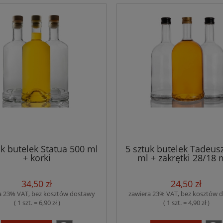
uk butelek Statua 500 ml
5 sztuk butelek Tadeus
+ korki
ml + zakrętki 28/18
34,50 zł
24,50 zł
a 23% VAT, bez kosztów dostawy
zawiera 23% VAT, bez kosztów 
( 1 szt. = 6,90 zł )
( 1 szt. = 4,90 zł )