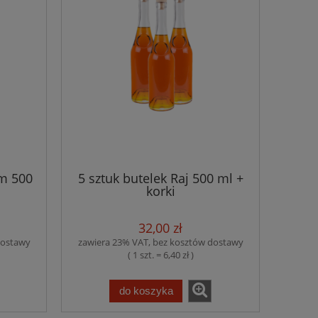
m 500
5 sztuk butelek Raj 500 ml +
korki
32,00 zł
dostawy
zawiera 23% VAT, bez kosztów dostawy
( 1 szt. = 6,40 zł )
do koszyka