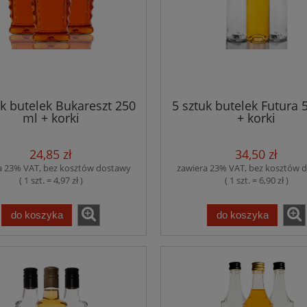
uk butelek Bukareszt 250
5 sztuk butelek Futura 
ml + korki
+ korki
24,85 zł
34,50 zł
a 23% VAT, bez kosztów dostawy
zawiera 23% VAT, bez kosztów 
( 1 szt. = 4,97 zł )
( 1 szt. = 6,90 zł )
do koszyka
do koszyka