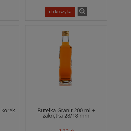
do koszyka
 korek
Butelka Granit 200 ml +
zakrętka 28/18 mm
3,29 zł