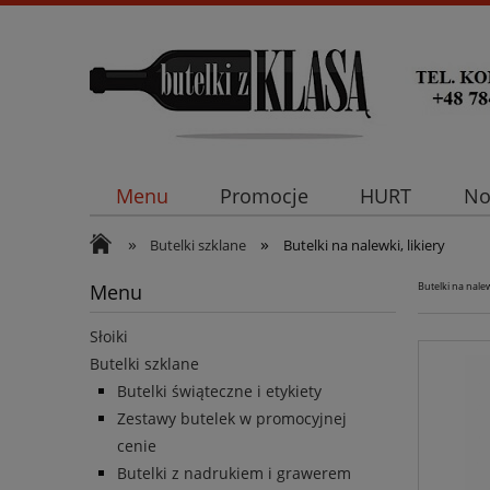
Menu
Promocje
HURT
No
»
»
Butelki szklane
Butelki na nalewki, likiery
Menu
Butelki na nalew
Słoiki
Butelki szklane
Butelki świąteczne i etykiety
Zestawy butelek w promocyjnej
cenie
Butelki z nadrukiem i grawerem