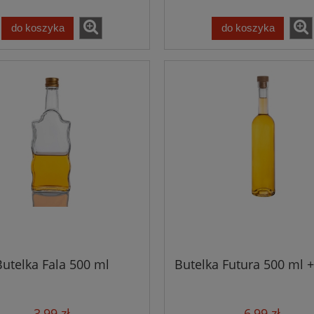
do koszyka
do koszyka
Butelka Fala 500 ml
Butelka Futura 500 ml +
3,99 zł
6,99 zł