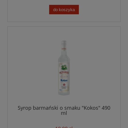
do koszyka
Syrop barmański o smaku "Kokos" 490
ml