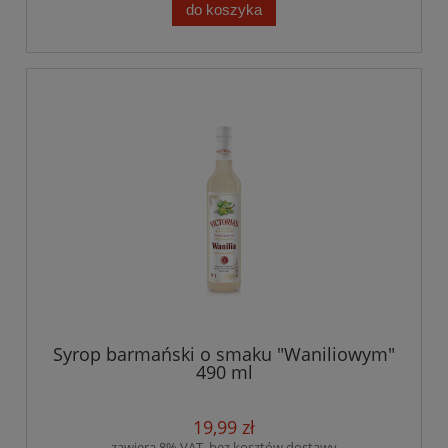
do koszyka
Syrop barmański o smaku "Waniliowym"
490 ml
19,99 zł
zawiera 8% VAT, bez kosztów dostawy