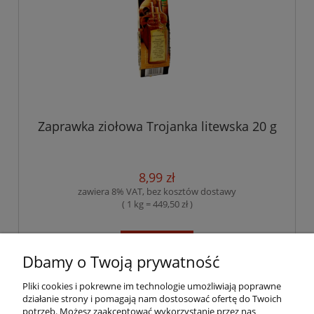
Zaprawka ziołowa Trojanka litewska 20 g
8,99 zł
zawiera 8% VAT, bez kosztów dostawy
( 1 kg = 449,50 zł )
do koszyka
Dbamy o Twoją prywatność
Pliki cookies i pokrewne im technologie umożliwiają poprawne
«
1
2
»
działanie strony i pomagają nam dostosować ofertę do Twoich
potrzeb. Możesz zaakceptować wykorzystanie przez nas