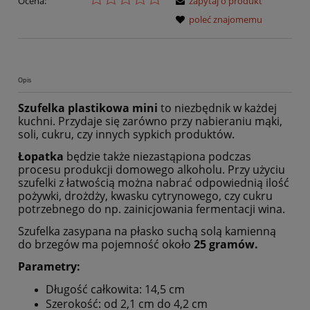
Ocena:
zapytaj o produkt
poleć znajomemu
Opis
Szufelka plastikowa mini
to niezbędnik w każdej
kuchni. Przydaje się zarówno przy nabieraniu mąki,
soli, cukru, czy innych sypkich produktów.
Łopatka
będzie także niezastąpiona podczas
procesu produkcji domowego alkoholu. Przy użyciu
szufelki z łatwością można nabrać odpowiednią ilość
pożywki, drożdży, kwasku cytrynowego, czy cukru
potrzebnego do np. zainicjowania fermentacji wina.
Szufelka zasypana na płasko suchą solą kamienną
do brzegów ma pojemność około
25 gramów.
Parametry:
Długość całkowita: 14,5 cm
Szerokość: od 2,1 cm do 4,2 cm