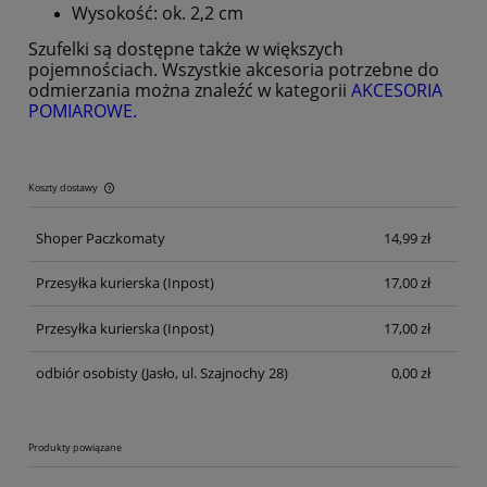
Wysokość: ok. 2,2 cm
Szufelki są dostępne także w większych
pojemnościach. Wszystkie akcesoria potrzebne do
odmierzania można znaleźć w kategorii
AKCESORIA
POMIAROWE.
Koszty dostawy
Cena nie zawiera ewentualnych kosztów płatności
Shoper Paczkomaty
14,99 zł
Przesyłka kurierska
(Inpost)
17,00 zł
Przesyłka kurierska
(Inpost)
17,00 zł
odbiór osobisty
(Jasło, ul. Szajnochy 28)
0,00 zł
Produkty powiązane