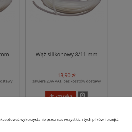
0 mm
Wąż silikonowy 8/11 mm
13,90 zł
dostawy
zawiera 23% VAT, bez kosztów dostawy
do koszyka
kceptować wykorzystanie przez nas wszystkich tych plików i przejść
O nas