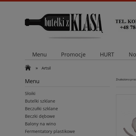
Menu
Promocje
HURT
No
»
Artsil
Menu
Znaleziono pro
Słoiki
Butelki szklane
Beczułki szklane
Beczki dębowe
Balony na wino
Fermentatory plastikowe