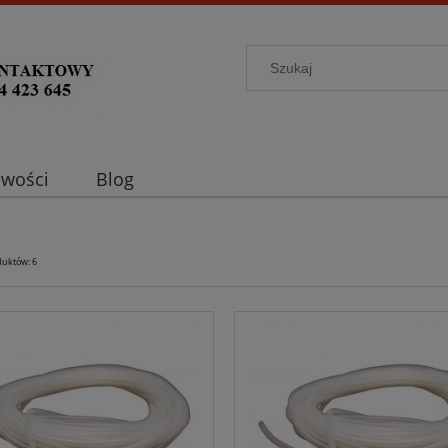
wości
Blog
duktów: 6