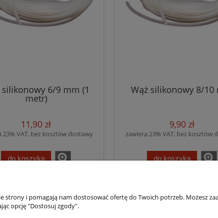
 silikonowy 6/9 mm (1
Wąż silikonowy 8/1
metr)
11,90 zł
9,90 zł
a 23% VAT, bez kosztów dostawy
zawiera 23% VAT, bez kosztów 
do koszyka
do koszyka
nie strony i pomagają nam dostosować ofertę do Twoich potrzeb. Możesz zaa
jąc opcję "Dostosuj zgody".
Płatności i dostawa
Informacje