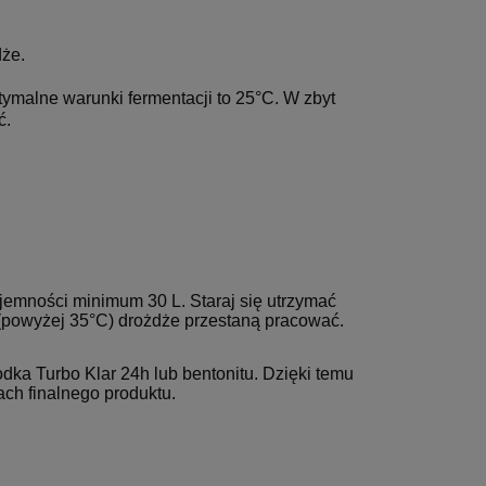
dże.
ymalne warunki fermentacji to 25°C. W zbyt
ć.
emności minimum 30 L. Staraj się utrzymać
 (powyżej 35°C) drożdże przestaną pracować.
ka Turbo Klar 24h lub bentonitu. Dzięki temu
ach finalnego produktu.