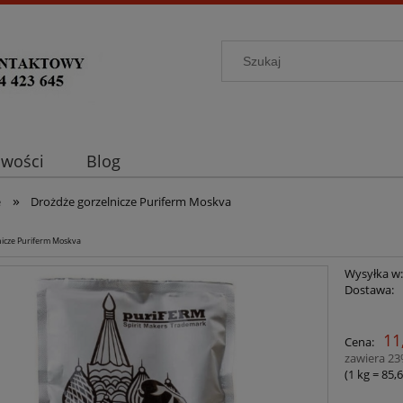
wości
Blog
»
e
Drożdże gorzelnicze Puriferm Moskva
nicze Puriferm Moskva
Wysyłka w
Dostawa:
C
11
Cena:
p
zawiera 2
(1
kg
=
85,6