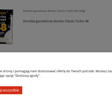
Drożdże gorzelnicze Alcotec Classic Turbo 48 (130g)
Drożdże gorzelnicze Alcotec Classic Turbo 48
nie strony i pomagają nam dostosować ofertę do Twoich potrzeb. Możesz zaa
jąc opcję "Dostosuj zgody".
Płatności i dostawa
Informacje
Formy płatności
Jak kupować?
j wszystkie
Czas i koszty dostawy
Polityka prywatno
Czas realizacji zamówienia