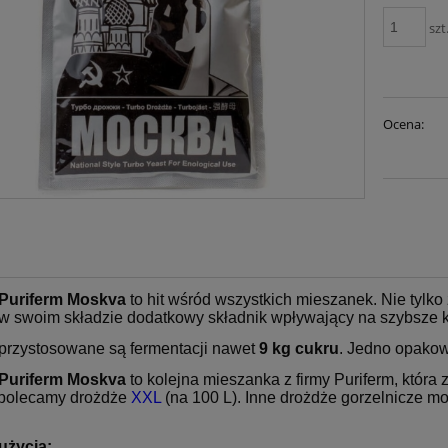
szt
Ocena:
Puriferm Moskva
to hit wśród wszystkich mieszanek. Nie tylko
 w swoim składzie dodatkowy składnik wpływający na szybsze 
przystosowane są fermentacji nawet
9 kg cukru
. Jedno opakow
Puriferm Moskva
to kolejna mieszanka z firmy Puriferm, któr
polecamy drożdże
XXL
(na 100 L). Inne drożdże gorzelnicze m
użycia: