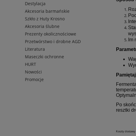
Destylacja
Roz
Akcesoria barmańskie
Poc
Szkło z Huty Krosno
Int
Akcesoria ślubne
Sta
Prezenty okolicznościowe
wys
Im 
Przetwórstwo i drobne AGD
Literatura
Paramet
Maseczki ochronne
Wag
HURT
Wyd
Nowości
Pamiętaj
Promocje
Fermenta
temperat
Optymaln
Po skońc
resztki d
Koszty dostawy