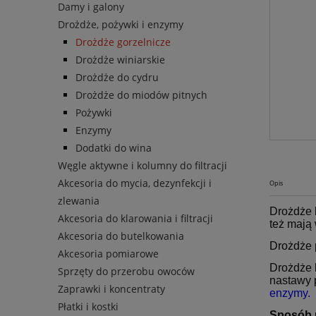
Damy i galony
Drożdże, pożywki i enzymy
Drożdże gorzelnicze
Drożdże winiarskie
Drożdże do cydru
Drożdże do miodów pitnych
Pożywki
Enzymy
Dodatki do wina
Węgle aktywne i kolumny do filtracji
Akcesoria do mycia, dezynfekcji i
Opis
zlewania
Drożdże
Akcesoria do klarowania i filtracji
też mają
Akcesoria do butelkowania
Drożdże 
Akcesoria pomiarowe
Drożdże
Sprzęty do przerobu owoców
nastawy 
Zaprawki i koncentraty
enzymy.
Płatki i kostki
Sposób 