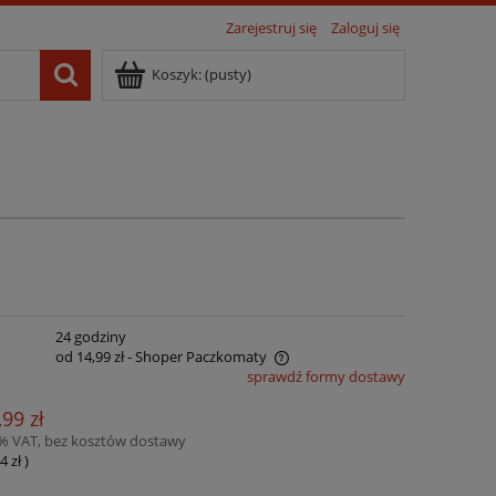
Zarejestruj się
Zaloguj się
Koszyk:
(pusty)
:
24 godziny
od 14,99 zł
- Shoper Paczkomaty
sprawdź formy dostawy
ena nie zawiera ewentualnych kosztów
,99 zł
łatności
3% VAT, bez kosztów dostawy
4 zł
)