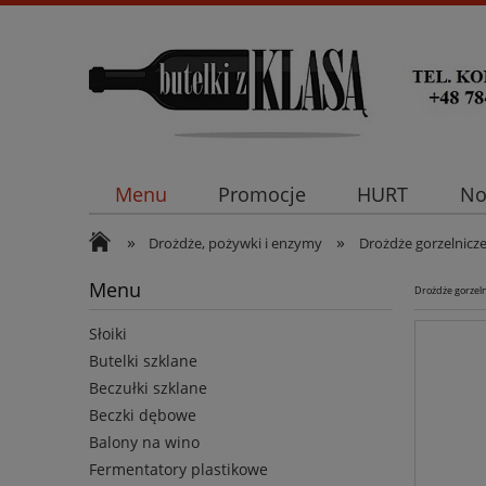
Menu
Promocje
HURT
No
»
»
Drożdże, pożywki i enzymy
Drożdże gorzelnicz
Menu
Drożdże gorzel
Słoiki
Butelki szklane
Beczułki szklane
Beczki dębowe
Balony na wino
Fermentatory plastikowe