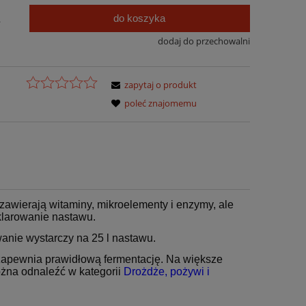
do koszyka
.
dodaj do przechowalni
zapytaj o produkt
poleć znajomemu
 zawierają witaminy, mikroelementy i enzymy, ale
klarowanie nastawu.
anie wystarczy na 25 l nastawu.
a zapewnia prawidłową fermentację. Na większe
ożna odnaleźć w kategorii
Drożdże, pożywi i