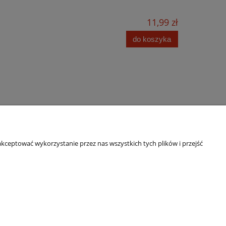
11,99 zł
do koszyka
kceptować wykorzystanie przez nas wszystkich tych plików i przejść
O nas
Kontakt i dane firmy
ści
O firmie