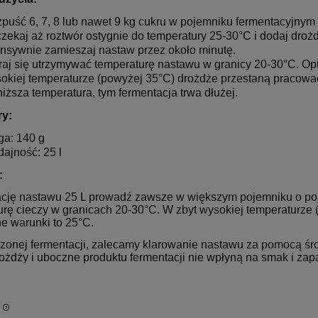
puść 6, 7, 8 lub nawet 9 kg cukru w pojemniku fermentacyjnym
zekaj aż roztwór ostygnie do temperatury 25-30°C i dodaj droż
ensywnie zamieszaj nastaw przez około minutę.
raj się utrzymywać temperaturę nastawu w granicy 20-30°C. Opt
okiej temperaturze (powyżej 35°C) drożdże przestaną pracowa
niższa temperatura, tym fermentacja trwa dłużej.
ry:
a: 140 g
ajność: 25 l
:
cję nastawu 25 L prowadź zawsze w większym pojemniku o poj
urę cieczy w granicach 20-30°C. W zbyt wysokiej temperaturze
e warunki to 25°C.
zonej fermentacji, zalecamy klarowanie nastawu za pomocą środ
rożdży i uboczne produktu fermentacji nie wpłyną na smak i zap