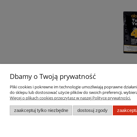
Dbamy o Twoją prywatność
Pliki cookies i pokrewne im technologie umożliwiają poprawne działa
do sklepu lub dostosować użycie plików do swoich preferencji, wybiera
Pomoc
Moje konto
Więcej o plikach cookies przeczytasz w naszej Polityce prywatności.
Regulamin sklepu
Twoje zamówienia
zaakceptuj tylko niezbędne
dostosuj zgody
zaakceptu
Zwroty i reklamacje
Ustawienia konta
Przechowalnia