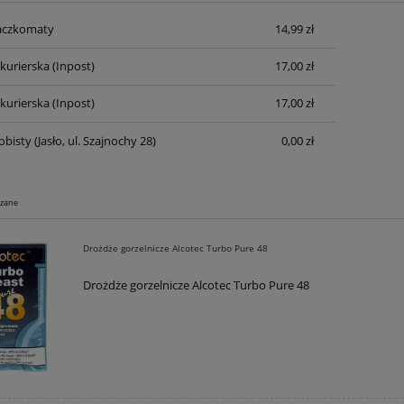
aczkomaty
14,99 zł
Cena nie zawiera ewentualnych kosztów
płatności
 kurierska
(Inpost)
17,00 zł
 kurierska
(Inpost)
17,00 zł
obisty
(Jasło, ul. Szajnochy 28)
0,00 zł
ązane
Drożdże gorzelnicze Alcotec Turbo Pure 48
Drożdże gorzelnicze Alcotec Turbo Pure 48